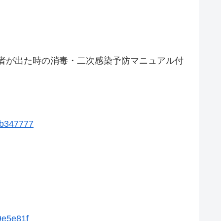
者が出た時の消毒・二次感染予防マニュアル付
9b347777
9e5e81f