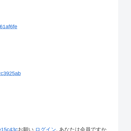
361af6fe
02c3925ab
6e15c43c
お願い
ログイン
. あなたは会員ですか