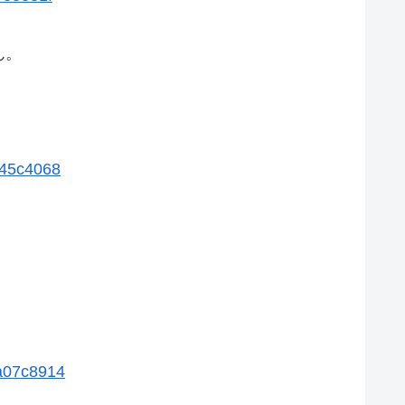
ん。
545c4068
5a07c8914